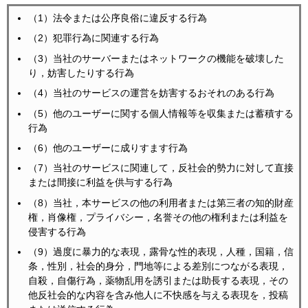
（1）法令または公序良俗に違反する行為
（2）犯罪行為に関連する行為
（3）当社のサーバーまたはネットワークの機能を破壊した
り，妨害したりする行為
（4）当社のサービスの運営を妨害するおそれのある行為
（5）他のユーザーに関する個人情報等を収集または蓄積する
行為
（6）他のユーザーに成りすます行為
（7）当社のサービスに関連して，反社会的勢力に対して直接
または間接に利益を供与する行為
（8）当社，本サービスの他の利用者または第三者の知的財産
権，肖像権，プライバシー，名誉その他の権利または利益を
侵害する行為
（9）過度に暴力的な表現，露骨な性的表現，人種，国籍，信
条，性別，社会的身分，門地等による差別につながる表現，
自殺，自傷行為，薬物乱用を誘引または助長する表現，その
他反社会的な内容を含み他人に不快感を与える表現を，投稿