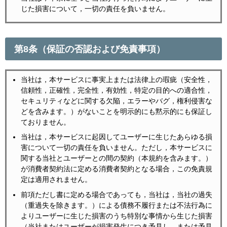
じた損害について，一切の責任を負いません。
第8条（保証の否認および免責事項）
当社は，本サービスに事実上または法律上の瑕疵（安全性，
信頼性，正確性，完全性，有効性，特定の目的への適合性，
セキュリティなどに関する欠陥，エラーやバグ，権利侵害な
どを含みます。）がないことを明示的にも黙示的にも保証し
ておりません。
当社は，本サービスに起因してユーザーに生じたあらゆる損
害について一切の責任を負いません。ただし，本サービスに
関する当社とユーザーとの間の契約（本規約を含みます。）
が消費者契約法に定める消費者契約となる場合，この免責規
定は適用されません。
前項ただし書に定める場合であっても，当社は，当社の過失
（重過失を除きます。）による債務不履行または不法行為に
よりユーザーに生じた損害のうち特別な事情から生じた損害
（当社またはユーザーが損害発生につき予見し，または予見