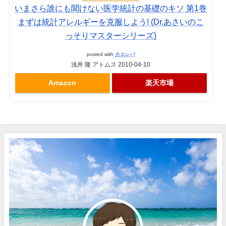
いまさら誰にも聞けない医学統計の基礎のキソ 第1巻
まずは統計アレルギーを克服しよう! (Dr.あさいのこ
っそりマスターシリーズ)
posted with
カエレバ
浅井 隆 アトムス 2010-04-10
Amazon
楽天市場