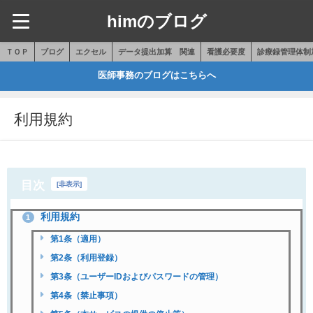
himのブログ
ＴＯＰ
ブログ
エクセル
データ提出加算 関連
看護必要度
診療録管理体制
医師事務のブログはこちらへ
利用規約
目次
[
非表示
]
利用規約
1
第1条（適用）
第2条（利用登録）
第3条（ユーザーIDおよびパスワードの管理）
第4条（禁止事項）