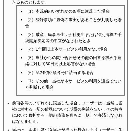
きるものとします。
（1）本規約のいずれかの条項に違反した場合
（2）登録事項に虚偽の事実があることが判明した場
合
（3）破産，民事再生，会社更生または特別清算の手
続開始決定等の申立がなされたとき
（4）1年間以上本サービスの利用がない場合
（5）当社からの問い合わせその他の回答を求める連
絡に対して30日間以上応答がない場合
（6）第2条第2項各号に該当する場合
（7）その他，当社が本サービスの利用を適当でない
と判断した場合
前項各号のいずれかに該当した場合，ユーザーは，当然に当
社に対する一切の債務について期限の利益を失い，その時点
において負担する一切の債務を直ちに一括して弁済しなけれ
ばなりません。
当社は，本条に基づき当社が行った行為によりユーザーに生