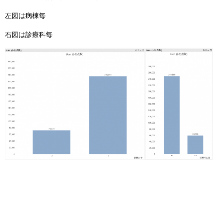
左図は病棟毎
右図は診療科毎