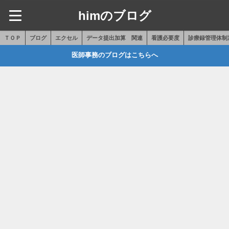
himのブログ
ＴＯＰ
ブログ
エクセル
データ提出加算 関連
看護必要度
診療録管理体制
医師事務のブログはこちらへ