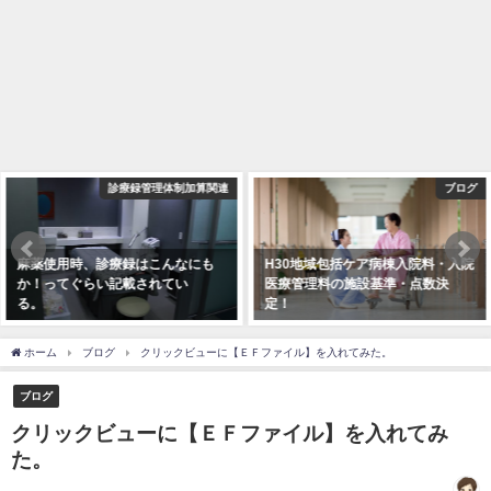
ブログ
ブログ
H30地域包括ケア病棟入院料・入院
厚生局による個別指導を受けてわ
医療管理料の施設基準・点数決
かったこと。少しアドバイスを。
定！
2018年5月16日
2018年2月15日
ホーム
ブログ
クリックビューに【ＥＦファイル】を入れてみた。
ブログ
クリックビューに【ＥＦファイル】を入れてみ
た。