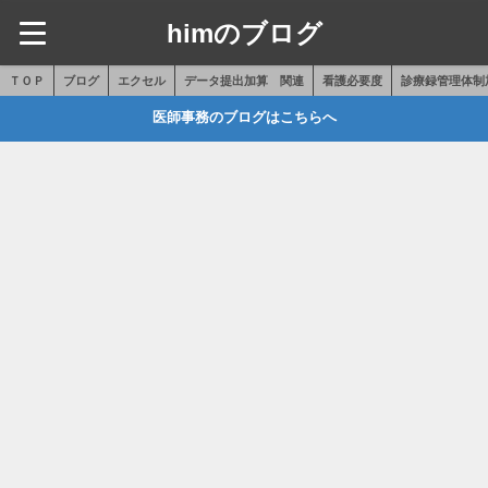
himのブログ
ＴＯＰ
ブログ
エクセル
データ提出加算 関連
看護必要度
診療録管理体制
医師事務のブログはこちらへ