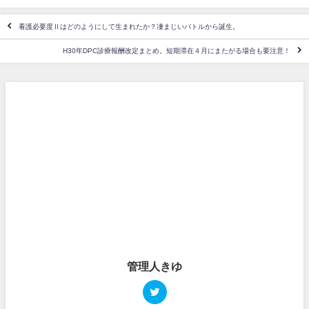
看護必要度Ⅱはどのようにして生まれたか？凄まじいバトルから誕生。
H30年DPC診療報酬改定まとめ。短期滞在４月にまたがる場合も要注意！
管理人きゆ