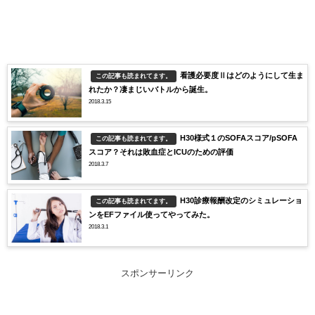
看護必要度Ⅱはどのようにして生ま
この記事も読まれてます。
れたか？凄まじいバトルから誕生。
2018.3.15
H30様式１のSOFAスコア/pSOFA
この記事も読まれてます。
スコア？それは敗血症とICUのための評価
2018.3.7
H30診療報酬改定のシミュレーショ
この記事も読まれてます。
ンをEFファイル使ってやってみた。
2018.3.1
スポンサーリンク