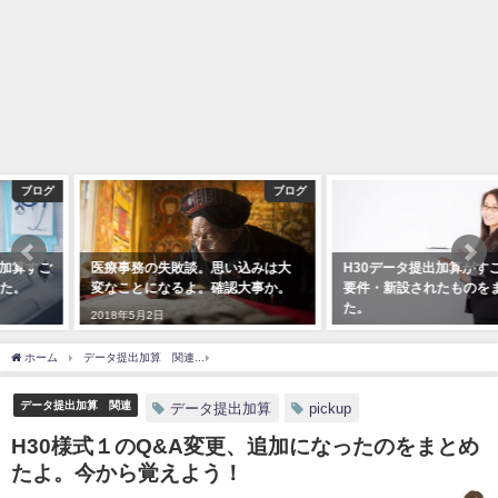
ブログ
ブログ
医療事務の失敗談。思い込みは大
H30データ提出加算がすごすぎる！
変なことになるよ。確認大事か。
要件・新設されたものをまとめ
た。
2018年5月2日
2018年1月26日
ホーム
データ提出加算 関連
H30様式１のQ&A変更、追加になったのをまとめたよ
データ提出加算 関連
データ提出加算
pickup
H30様式１のQ&A変更、追加になったのをまとめ
たよ。今から覚えよう！