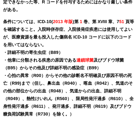
定できなかった等、R コードを付与するためにはかなり厳しい条件
がある。
条件については、ICD-10(
2013 年版
)第
1
巻、第 XVIII 章、7
51
頁等
を確認すること。入院時併存症、入院後発症疾患には使用してよい
が、医療資源を最も投入した傷病名 ICD-10 コードに以下のコード
を用いてはならない。
・詳細不明の寄生虫症（B89）
・他章に分類される疾患の原因である
連鎖球菌
及びブドウ球菌
（B95）からその他及び詳細不明の感染症（B99）
・心拍の異常（R00）からその他の診断名不明確及び原因不明の死
亡（R99)まで（但し、鼻出血（R040）、喀血（R042）、気道のそ
の他の部位からの出血（R048）、気道からの出血、詳細不明
（R049）、熱性けいれん（R560）、限局性発汗過多（R610）、全
身性発汗過多（R611）、発汗過多、詳細不明（R619）及びブドウ
糖負荷試験異常（R730）を除く。）