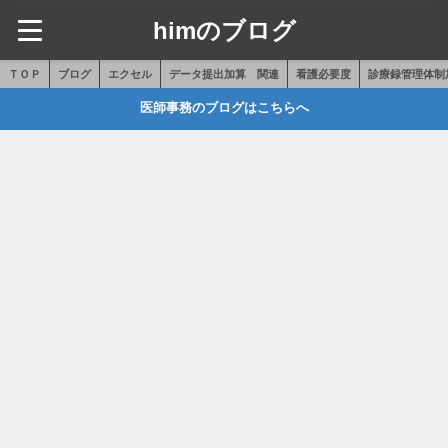
himのブログ
ＴＯＰ
ブログ
エクセル
データ提出加算 関連
看護必要度
診療録管理体制
医師事務のブログはこちらへ