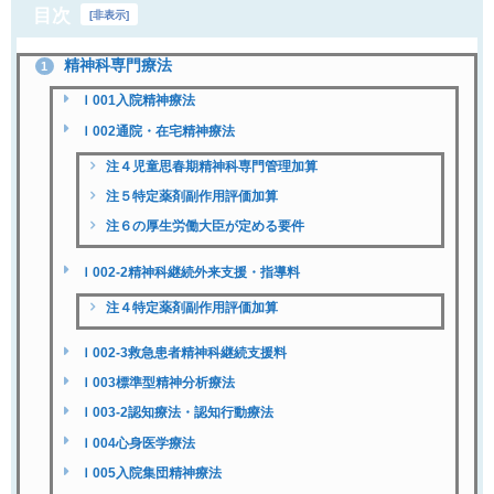
目次
[
非表示
]
精神科専門療法
1
Ｉ001入院精神療法
Ｉ002通院・在宅精神療法
注４児童思春期精神科専門管理加算
注５特定薬剤副作用評価加算
注６の厚生労働大臣が定める要件
Ｉ002-2精神科継続外来支援・指導料
注４特定薬剤副作用評価加算
Ｉ002-3救急患者精神科継続支援料
Ｉ003標準型精神分析療法
Ｉ003-2認知療法・認知行動療法
Ｉ004心身医学療法
Ｉ005入院集団精神療法