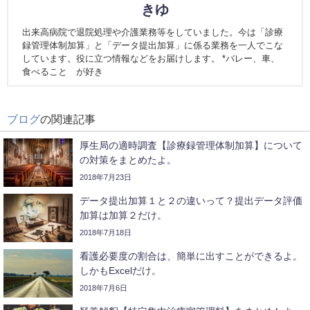
きゆ
出来高病院で退院処理や介護業務等をしていました。今は「診療
録管理体制加算」と「データ提出加算」に係る業務を一人でこな
しています。役に立つ情報などをお届けします。 *バレー、車、
食べること が好き
ブログ
の関連記事
厚生局の適時調査【診療録管理体制加算】について
の対策をまとめたよ。
2018年7月23日
データ提出加算１と２の違いって？提出データ評価
加算は加算２だけ。
2018年7月18日
看護必要度の割合は、簡単に出すことができるよ。
しかもExcelだけ。
2018年7月6日