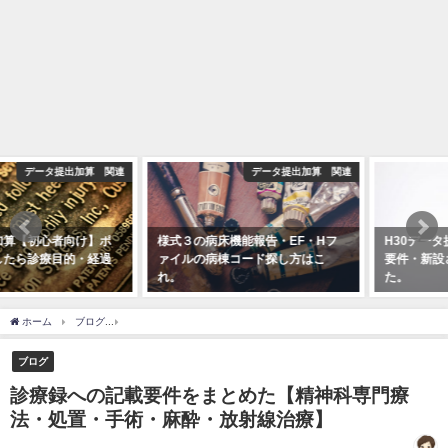
データ提出加算 関連
ブログ
様式３の病床機能報告・EF・Hフ
H30データ提出加算がすごすぎる！
ァイルの病棟コード探し方はこ
要件・新設されたものをまとめ
れ。
た。
2018年6月14日
2018年1月26日
ホーム
ブログ
診療録への記載要件をまとめた【精神科専門療法・処置・手術・麻酔
ブログ
診療録への記載要件をまとめた【精神科専門療
法・処置・手術・麻酔・放射線治療】