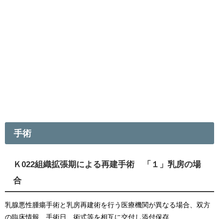
手術
Ｋ022組織拡張期による再建手術 「１」乳房の場
合
乳腺悪性腫瘍手術と乳房再建術を行う医療機関が異なる場合、双方
の臨床情報、手術日、術式等を相互に交付し添付保存