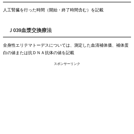
人工腎臓を行った時間（開始・終了時間含む）を記載
Ｊ039血漿交換療法
全身性エリテマトーデスについては、測定した血清補体価、補体蛋
白の値または抗ＤＮＡ抗体の値を記載
スポンサーリンク