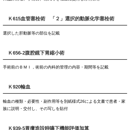
Ｋ615血管塞栓術 「２」選択的動脈化学塞栓術
選択した肝動脈等の部位を記載
Ｋ656-2腹腔鏡下胃縮小術
手術前のＢＭＩ，術前の内科的管理の内容・期間等を記載
Ｋ920輸血
輸血の種類・必要性・副作用等を別紙様式26による文書で患者・家
族に説明・交付し、その写しを貼付
Ｋ939-5胃瘻造設時嚥下機能評価加算