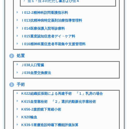
注１・注３のただし書および注４
Ｉ012-2精神科訪問看護指示料
Ｉ013抗精神病特定薬剤治療指導管理料
Ｉ014医療保護入院等診療料
Ｉ015重度認知症患者デイ・ケア料
Ｉ016精神科重症患者早期集中支援管理料
処置
2
Ｊ038人口腎臓
Ｊ039血漿交換療法
手術
3
Ｋ022組織拡張期による再建手術 「１」乳房の場合
Ｋ615血管塞栓術 「２」選択的動脈化学塞栓術
Ｋ656-2腹腔鏡下胃縮小術
Ｋ920輸血
Ｋ939-5胃瘻造設時嚥下機能評価加算