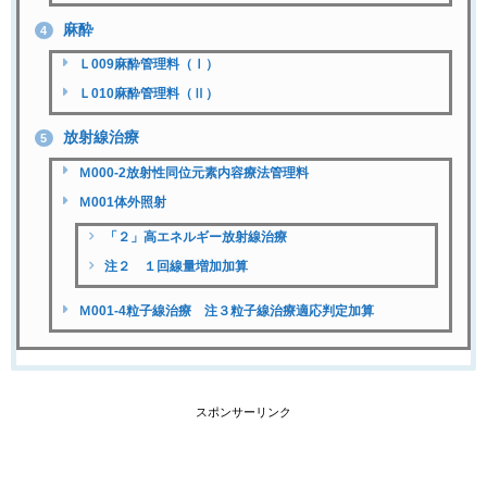
麻酔
4
Ｌ009麻酔管理料（Ⅰ）
Ｌ010麻酔管理料（Ⅱ）
放射線治療
5
Ｍ000-2放射性同位元素内容療法管理料
Ｍ001体外照射
「２」高エネルギー放射線治療
注２ １回線量増加加算
Ｍ001-4粒子線治療 注３粒子線治療適応判定加算
スポンサーリンク