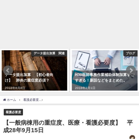
データ提出加算 関連
ブログ
タ提出加算 【初心者向
H30医師事務作業補助体制加算すご
医
 肺炎の重症度必須？
すぎる！新設などをまとめた。
て
業
8年8月8日
2018年2月1日
201
ホーム
看護必要度
【一般病棟用の重症度、医療・看護必要度】 平成28年9月15日
看護必要度
【一般病棟用の重症度、医療・看護必要度】 平
成28年9月15日