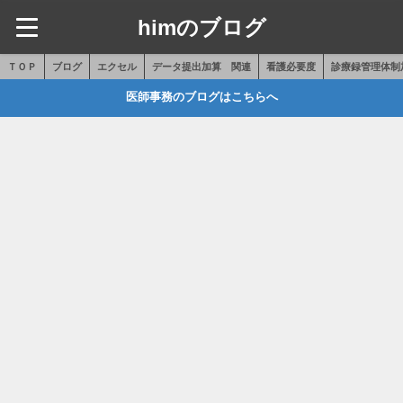
himのブログ
ＴＯＰ
ブログ
エクセル
データ提出加算 関連
看護必要度
診療録管理体制
医師事務のブログはこちらへ