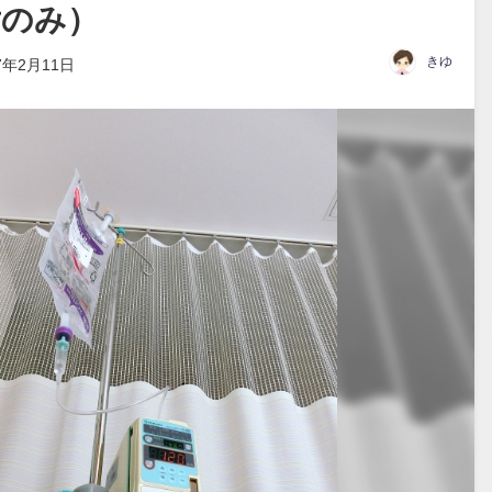
射のみ）
きゆ
7年2月11日