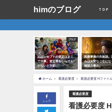
himのブログ
ＴＯＰ
ブログ
ブログ
セプトの査定はまじ
医療事務の失敗談。思い込
看護必要度の要件・
。査定率をしってお
みは大変なことになるよ。
て？
と大変に。
確認大事か。
2016年12月29日
5月9日
2018年5月2日
ホーム
看護必要度
看護必要度 Hファイ
看護必要度
シェア
看護必要度 