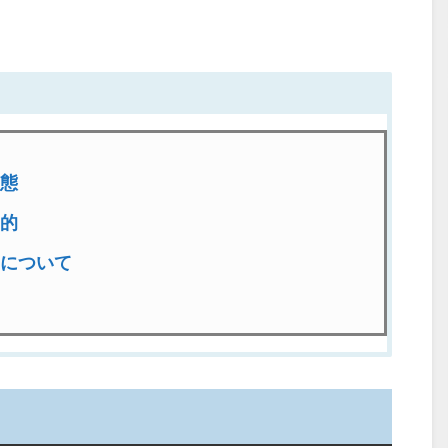
態
的
について