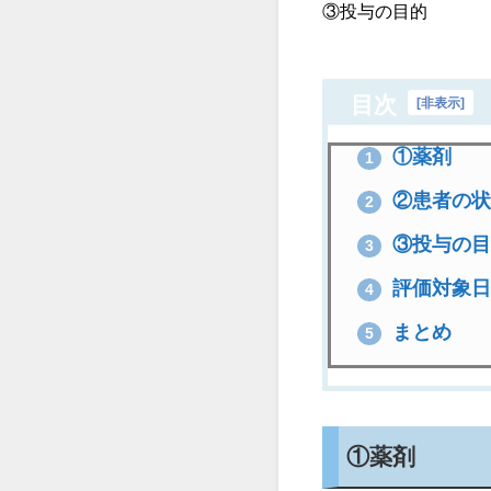
③投与の目的
目次
[
非表示
]
①薬剤
1
②患者の状
2
③投与の目
3
評価対象日
4
まとめ
5
①薬剤