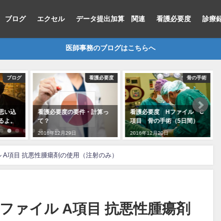
ブログ
エクセル
データ提出加算 関連
看護必要度
診療
医師事務のブログはこちらへ
看護必要度
骨の手術
データ提出加算 関連
計算っ
看護必要度 Hファイル C
データ提出加算【初心者向
項目 骨の手術（5日間）
け】ポリペク実施したら診
療目的・経過は？
2016年12月20日
2018年8月15日
ル A項目 抗悪性腫瘍剤の使用（注射のみ）
Hファイル A項目 抗悪性腫瘍剤