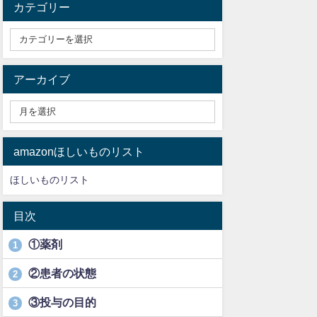
カテゴリー
アーカイブ
amazonほしいものリスト
ほしいものリスト
目次
①薬剤
1
②患者の状態
2
③投与の目的
3