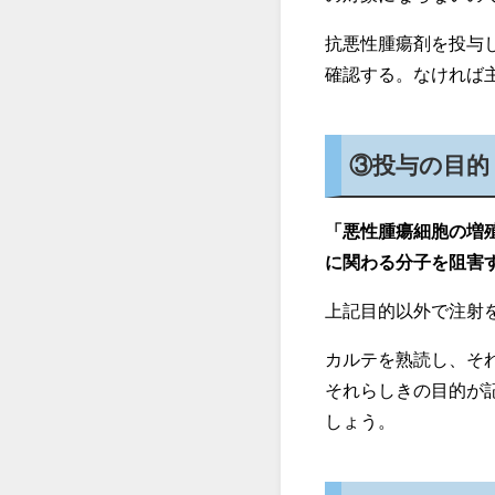
抗悪性腫瘍剤を投与
確認する。なければ
③投与の目的
「悪性腫瘍細胞の増
に関わる分子を阻害
上記目的以外で注射
カルテを熟読し、そ
それらしきの目的が
しょう。