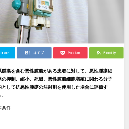
itter
はてブ
Pocket
Feedly
系腫瘍を含む悪性腫瘍がある患者に対して、悪性腫瘍細
発の抑制、縮小、死滅、悪性腫瘍細胞増殖に関わる分子
的として抗悪性腫瘍の
注射剤
を使用した場合に評価す
る。
本条件