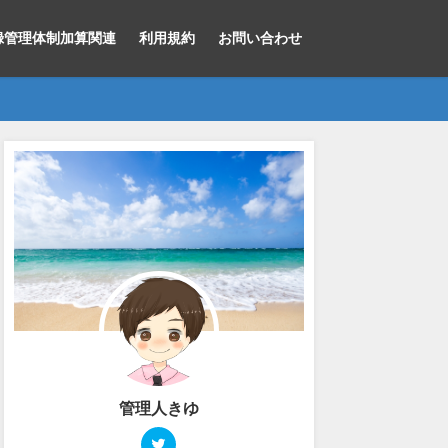
録管理体制加算関連
利用規約
お問い合わせ
データ提出加算 関連
データ提出加算 関連
H30年Hファイル（看護必要
様式３の病床機能報告・
H30年DP
度）どう変わったのか？Ⅱ
EF・Hファイルの病棟コー
とめ。短期
の方が楽じゃん？
ド探し方はこれ。
がる場合も
2018年3月11日
2018年6月14日
2018年3月19
管理人きゆ