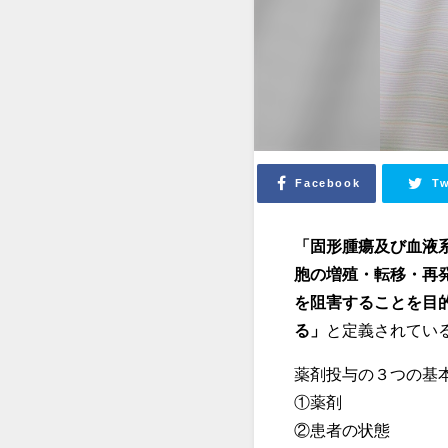
Facebook
Tw
「固形腫瘍及び血液
胞の増殖・転移・再
を阻害することを目
る」
と定義されてい
薬剤投与の３つの基
①薬剤
②患者の状態