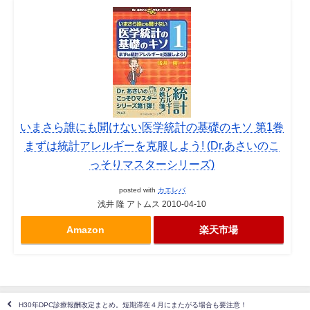
いまさら誰にも聞けない医学統計の基礎のキソ 第1巻
まずは統計アレルギーを克服しよう! (Dr.あさいのこ
っそりマスターシリーズ)
posted with
カエレバ
浅井 隆 アトムス 2010-04-10
Amazon
楽天市場
H30年DPC診療報酬改定まとめ。短期滞在４月にまたがる場合も要注意！