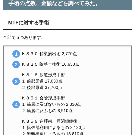
手術の点数、金額などを調べてみた。
MTFに対する手術
全部で５つあります。
Ｋ８３０ 精巣摘出術 2,770点
Ｋ８２５ 陰茎全摘術 16,630点
Ｋ８１８ 尿道形成手術
１ 前部尿道 17,030点
２ 後部尿道 37,700点
Ｋ８５１ 会陰形成手術
１ 筋層に及ばないもの 2,330点
２ 筋層に及ぶもの 6,910点
Ｋ８５９ 造腟術、腟閉鎖症術
１ 拡張器利用によるもの 2,130点
２ 遊離植皮によるもの 18,810点