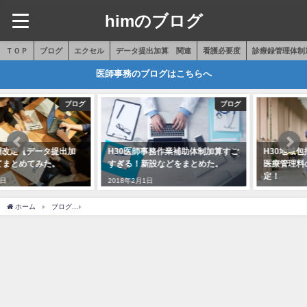
himのブログ
ＴＯＰ
ブログ
エクセル
データ提出加算 関連
看護必要度
診療録管理体制
医師事務のブログはこちらへ
ブログ
ブログ
H30医師事務作業補助体制加算すご
H30地域包括ケア病棟入院料・入院
すぎる！新設などをまとめた。
医療管理料の施設基準・点数決
定！
2018年2月1日
2018年2月15日
ホーム
ブログ
日本で性別不適合手術を受けられるようになる？H30.4保険適用開始！