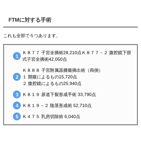
FTMに対する手術
これも全部で５つあります。
Ｋ８７７ 子宮全摘術28,210点Ｋ８７７－２ 腹腔鏡下腟
式子宮全摘術42,050点
Ｋ８８８ 子宮附属器腫瘍摘出術（両側）
１ 開腹によるもの15,720点
２ 腹腔鏡によるもの25,940点
Ｋ８１９ 尿道下裂形成手術 33,790点
Ｋ８１９－２ 陰茎形成術 52,710点
Ｋ４７５ 乳房切除術 6,040点