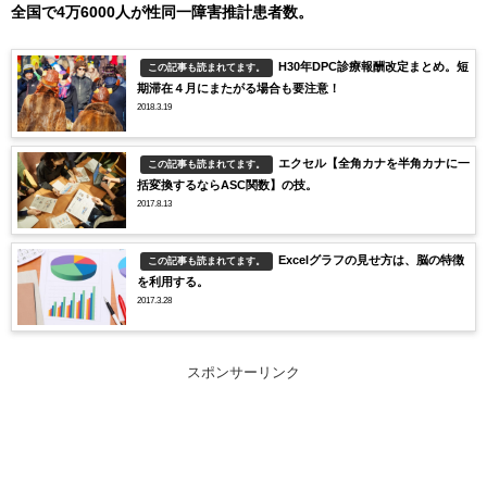
全国で4万6000人が性同一障害推計患者数
。
H30年DPC診療報酬改定まとめ。短
この記事も読まれてます。
期滞在４月にまたがる場合も要注意！
2018.3.19
エクセル【全角カナを半角カナに一
この記事も読まれてます。
括変換するならASC関数】の技。
2017.8.13
Excelグラフの見せ方は、脳の特徴
この記事も読まれてます。
を利用する。
2017.3.28
スポンサーリンク